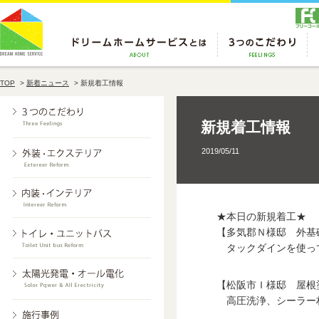
TOP
>
新着ニュース
>
新規着工情報
新規着工情報
2019/05/11
★本日の新規着工★
【多気郡Ｎ様邸 外基
タックダインを使っ
【松阪市Ｉ様邸 屋根
高圧洗浄、シーラー材