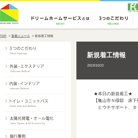
TOP
>
新着ニュース
>
新規着工情報
新規着工情報
2019/10/22
★本日の新規着工★
【亀山市Ｎ様邸 床下
ヒウチサポート、タ