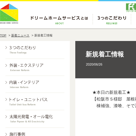
TOP
>
新着ニュース
>
新規着工情報
新規着工情報
2020/06/26
★本日の新規着工★
【松阪市Ｓ様邸 屋根
棟補強、漆喰、そで