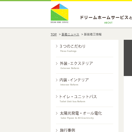
TOP
>
新着ニュース
>
新規着工情報