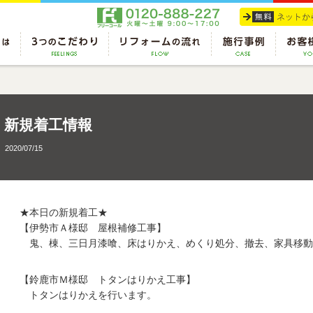
新規着工情報
2020/07/15
★本日の新規着工★
【伊勢市Ａ様邸 屋根補修工事】
鬼、棟、三日月漆喰、床はりかえ、めくり処分、撤去、家具移動
【鈴鹿市Ｍ様邸 トタンはりかえ工事】
トタンはりかえを行います。