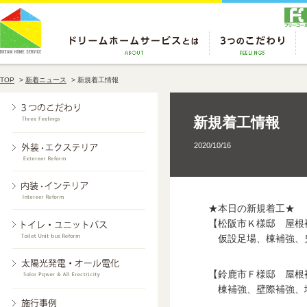
TOP
>
新着ニュース
>
新規着工情報
新規着工情報
2020/10/16
★本日の新規着工★
【松阪市Ｋ様邸 屋根
仮設足場、棟補強、
【鈴鹿市Ｆ様邸 屋根
棟補強、壁際補強、