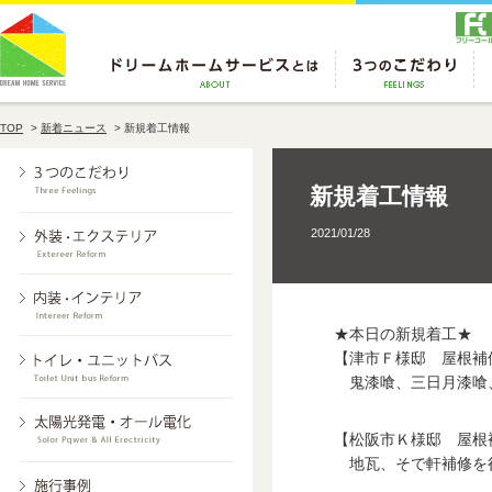
TOP
>
新着ニュース
>
新規着工情報
新規着工情報
2021/01/28
★本日の新規着工★
【津市Ｆ様邸 屋根補
鬼漆喰、三日月漆喰
【松阪市Ｋ様邸 屋根
地瓦、そで軒補修を