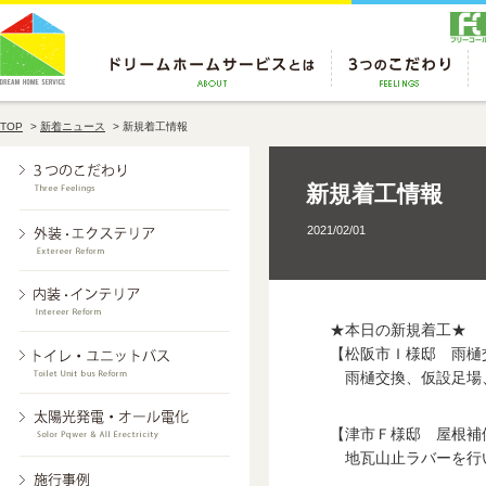
TOP
>
新着ニュース
>
新規着工情報
新規着工情報
2021/02/01
★本日の新規着工★
【松阪市Ｉ様邸 雨樋
雨樋交換、仮設足場
【津市Ｆ様邸 屋根補
地瓦山止ラバーを行