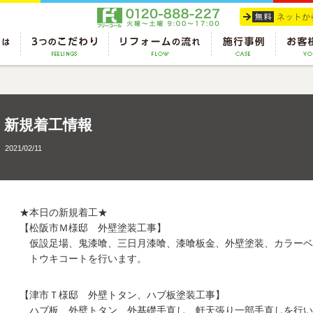
新規着工情報
2021/02/11
★本日の新規着工★
【松阪市Ｍ様邸 外壁塗装工事】
仮設足場、鬼漆喰、三日月漆喰、漆喰板金、外壁塗装、カラーベ
トウキコートを行います。
【津市Ｔ様邸 外壁トタン、ハブ板塗装工事】
ハブ板、外壁トタン、外基礎手直し、軒天張り一部手直しを行い