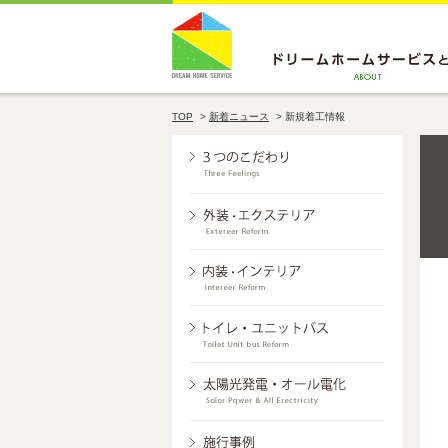
TOP
>
新着ニュース
>
新規着工情報