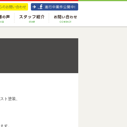
スト塗装、
ます。