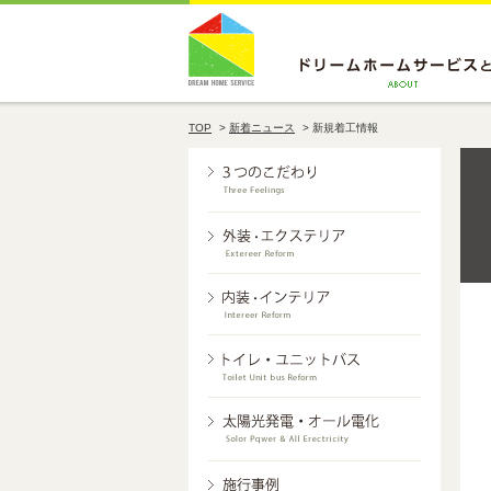
TOP
>
新着ニュース
>
新規着工情報