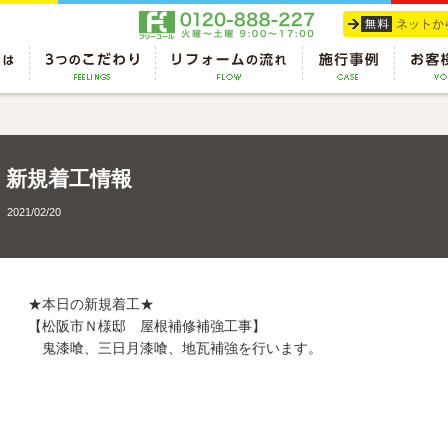
新規着工情報
2021/02/20
★本日の新規着工★
【松阪市Ｎ様邸 屋根補修補強工事】
鬼漆喰、三日月漆喰、地瓦補強を行います。