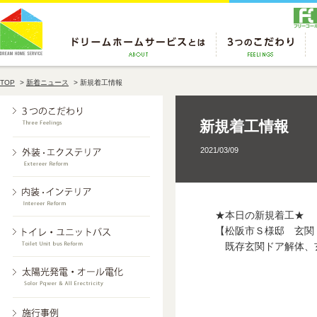
TOP
>
新着ニュース
>
新規着工情報
新規着工情報
2021/03/09
★本日の新規着工★
【松阪市Ｓ様邸 玄関
既存玄関ドア解体、玄