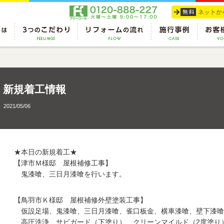
新規着工情報
2021/05/06
★本日の新規着工★
【津市Ｍ様邸 屋根補修工事】
鬼漆喰、三日月漆喰を行います。
【鳥羽市Ｋ様邸 屋根補修外壁塗装工事】
仮設足場、鬼漆喰、三日月漆喰、雀口板金、横車漆喰、壁下漆喰
高圧洗浄、サビガード（下塗り）、クリーンマイルド（2度塗り