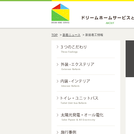
TOP
>
新着ニュース
>
新規着工情報