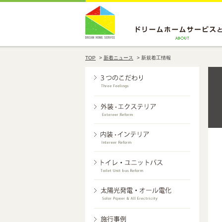
TOP
>
新着ニュース
>
新規着工情報