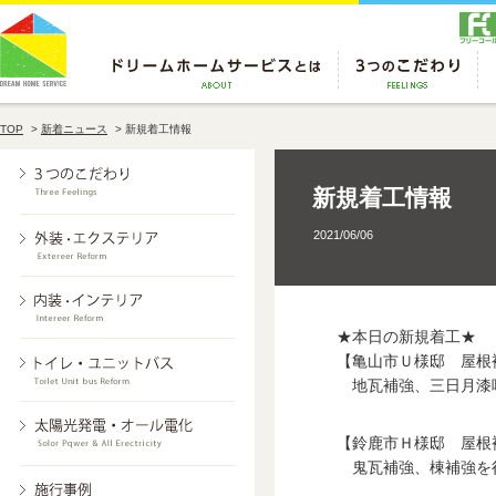
TOP
>
新着ニュース
>
新規着工情報
新規着工情報
2021/06/06
★本日の新規着工★
【亀山市Ｕ様邸 屋根
地瓦補強、三日月漆
【鈴鹿市Ｈ様邸 屋根
鬼瓦補強、棟補強を