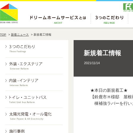
TOP
>
新着ニュース
>
新規着工情報
新規着工情報
2021/11/14
★本日の新規着工★
【鈴鹿市Ｈ様邸 屋根
棟補強ラバーを行い