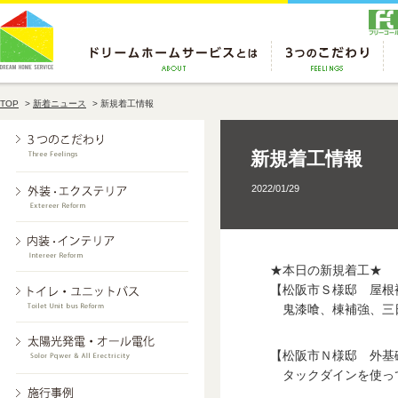
TOP
>
新着ニュース
>
新規着工情報
新規着工情報
2022/01/29
★本日の新規着工★
【松阪市Ｓ様邸 屋根
鬼漆喰、棟補強、三
【松阪市Ｎ様邸 外基
タックダインを使っ