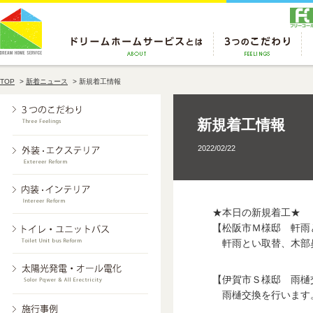
TOP
>
新着ニュース
>
新規着工情報
新規着工情報
2022/02/22
★本日の新規着工★
【松阪市Ｍ様邸 軒雨
軒雨とい取替、木部
【伊賀市Ｓ様邸 雨樋
雨樋交換を行います