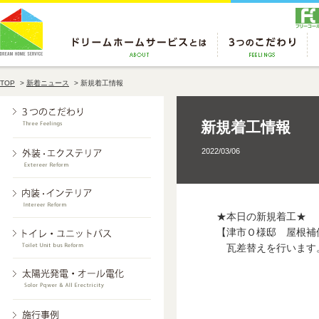
TOP
>
新着ニュース
>
新規着工情報
新規着工情報
2022/03/06
★本日の新規着工★
【津市Ｏ様邸 屋根補
瓦差替えを行います