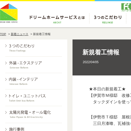
TOP
>
新着ニュース
>
新規着工情報
新規着工情報
2022/04/05
★本日の新規着工★
【伊賀市Ｍ様邸 改修
タックダインを使っ
【伊勢市Ｔ様邸 屋根
三日月漆喰、瓦補強