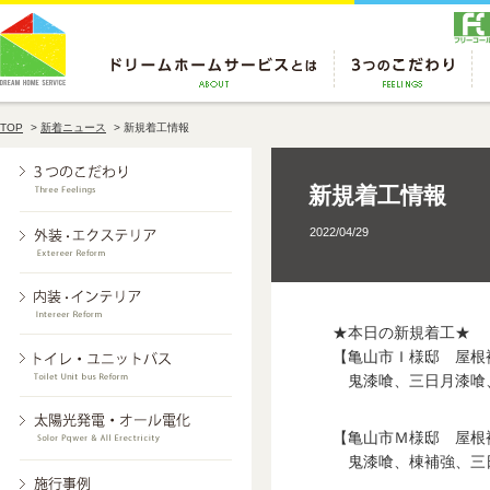
TOP
>
新着ニュース
>
新規着工情報
新規着工情報
2022/04/29
★本日の新規着工★
【亀山市Ｉ様邸 屋根
鬼漆喰、三日月漆喰
【亀山市Ｍ様邸 屋根
鬼漆喰、棟補強、三