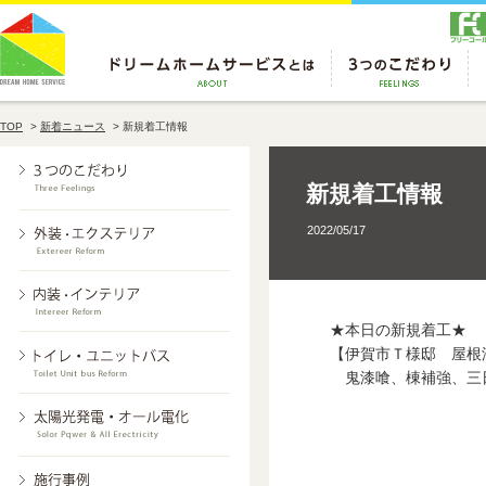
TOP
>
新着ニュース
>
新規着工情報
新規着工情報
2022/05/17
★本日の新規着工★
【伊賀市Ｔ様邸 屋根
鬼漆喰、棟補強、三