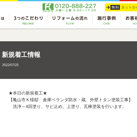
新規着工情報
2022/07/25
★本日の新規着工★
【亀山市Ｋ様邸 倉庫ベランダ防水・蔵、外壁トタン塗装工事】
洗浄～4回塗り、サビ止め、上塗り、瓦棒塗装を行います。