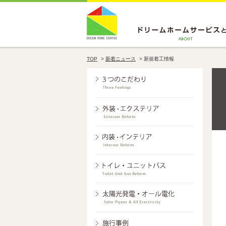
TOP
>
新着ニュース
>
新規着工情報