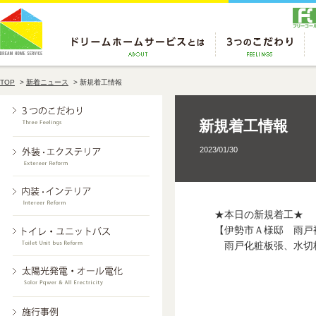
TOP
>
新着ニュース
>
新規着工情報
新規着工情報
2023/01/30
★本日の新規着工★
【伊勢市Ａ様邸 雨戸
雨戸化粧板張、水切