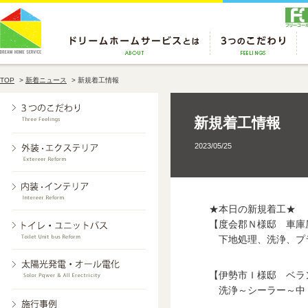
TOP
>
新着ニュース
>
新規着工情報
新規着工情報
2023/05/25
★本日の新規着工★
【度会郡Ｎ様邸 車庫
下地処理、洗浄、プ
【伊勢市Ｉ様邸 ベラ
洗浄～シーラー～中