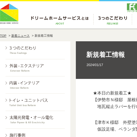
TOP
>
新着ニュース
>
新規着工情報
新規着工情報
2024/01/17
★本日の新規着工★
【伊勢市Ｎ様邸 屋根
地瓦縦止ラバーを行
【津市Ｋ様邸 外壁塗
仮設足場、ベランダ防