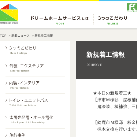
TOP
>
新着ニュース
>
新規着工情報
新規着工情報
2018/09/11
★本日の新規着工★
【津市Ｍ様邸 屋根補
鬼漆喰、棟補強、三
【鈴鹿市Ｍ様邸 板金
棟木交換を行います