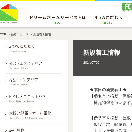
TOP
>
新着ニュース
>
新規着工情報
新規着工情報
2024/07/30
★本日の新規着工★
【桑名市Ｙ様邸 屋根
棟瓦補強を行います
【伊勢市Ｋ様邸 屋根
仮設足場、軽量瓦、塗
トタン塗装（洗浄、シ