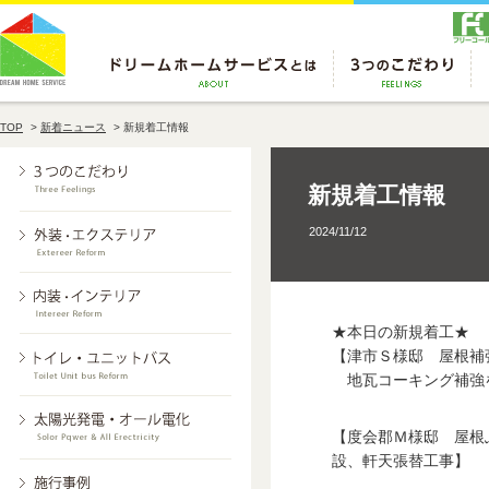
TOP
>
新着ニュース
>
新規着工情報
新規着工情報
2024/11/12
★本日の新規着工★
【津市Ｓ様邸 屋根補
地瓦コーキング補強
【度会郡Ｍ様邸 屋根
設、軒天張替工事】