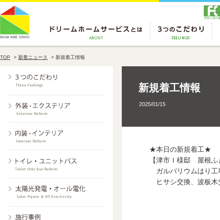
TOP
>
新着ニュース
>
新規着工情報
新規着工情報
2025/01/15
★本日の新規着工★
【津市Ｉ様邸 屋根ふ
ガルバリウムはり工事
ヒサシ交換、波板木交