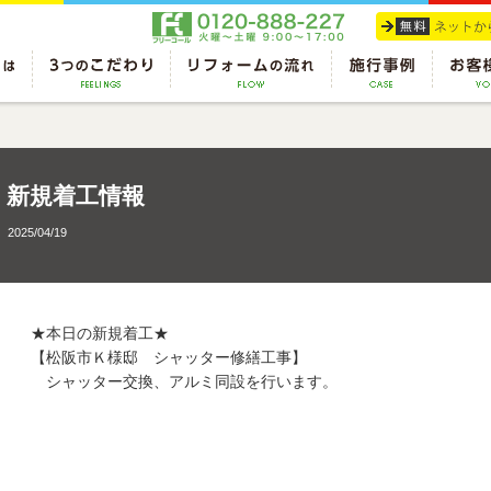
新規着工情報
2025/04/19
★本日の新規着工★
【松阪市Ｋ様邸 シャッター修繕工事】
シャッター交換、アルミ同設を行います。