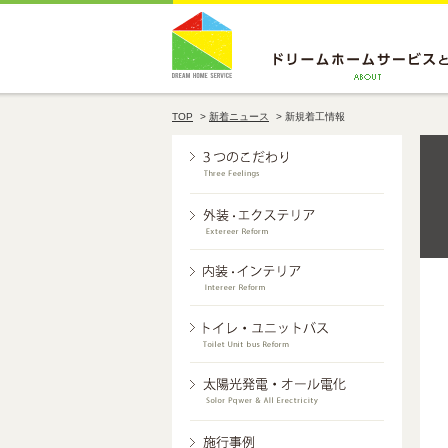
TOP
>
新着ニュース
>
新規着工情報