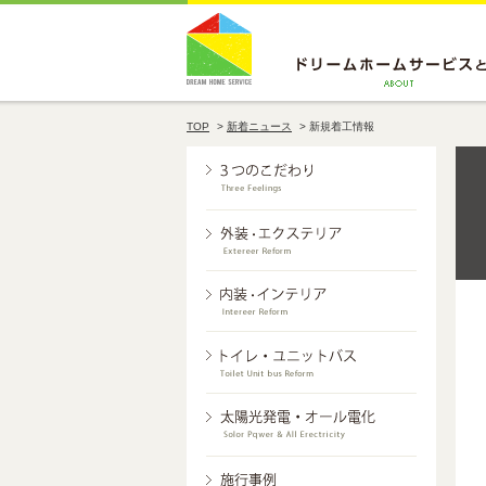
TOP
>
新着ニュース
>
新規着工情報