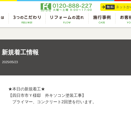
新規着工情報
2025/05/23
★本日の新規着工★
【四日市市Ｙ様邸 外キソコン塗装工事】
プライマー、コンクリート2回塗を行います。