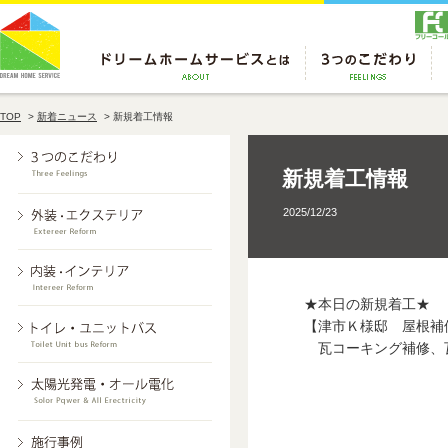
TOP
>
新着ニュース
>
新規着工情報
新規着工情報
2025/12/23
★本日の新規着工★
【津市Ｋ様邸 屋根補
瓦コーキング補修、