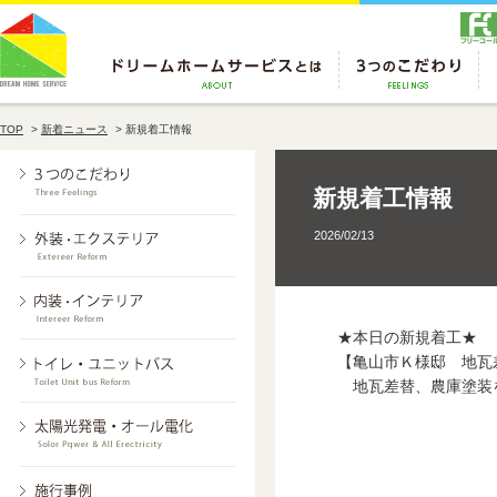
TOP
>
新着ニュース
>
新規着工情報
新規着工情報
2026/02/13
★本日の新規着工★
【亀山市Ｋ様邸 地瓦
地瓦差替、農庫塗装