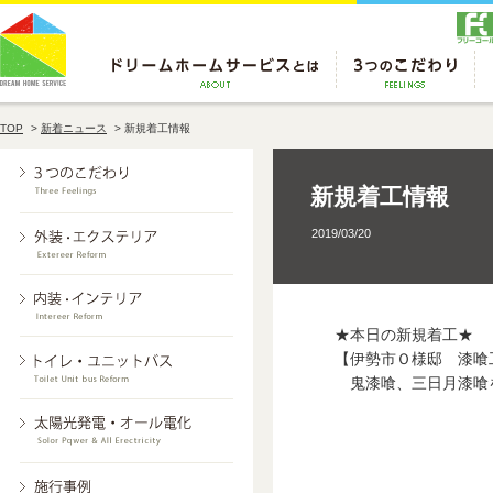
TOP
>
新着ニュース
>
新規着工情報
新規着工情報
2019/03/20
★本日の新規着工★
【伊勢市Ｏ様邸 漆喰
鬼漆喰、三日月漆喰