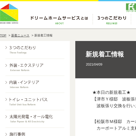
TOP
>
新着ニュース
>
新規着工情報
新規着工情報
2021/04/09
★本日の新規着工★
【津市Ｙ様邸 波板張
波板張り交換を行い
【松阪市Ｍ様邸 カー
カーポートアルミ支