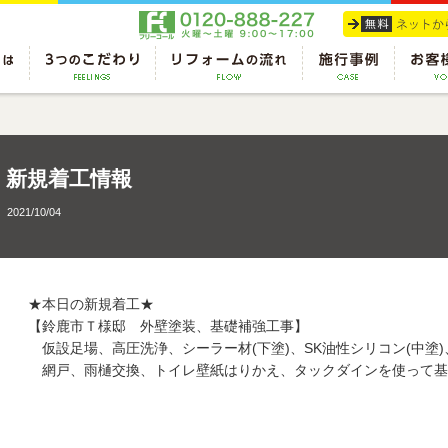
新規着工情報
2021/10/04
★本日の新規着工★
【鈴鹿市Ｔ様邸 外壁塗装、基礎補強工事】
仮設足場、高圧洗浄、シーラー材(下塗)、SK油性シリコン(中塗)、
網戸、雨樋交換、トイレ壁紙はりかえ、タックダインを使って基