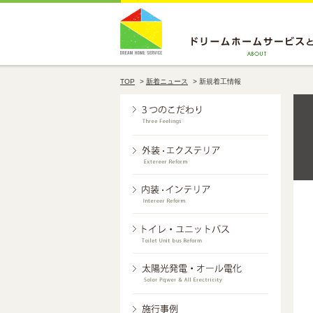
TOP
>
新着ニュース
>
新規着工情報